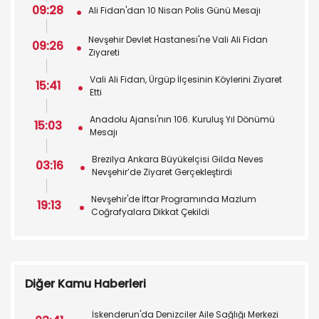
09:28
Ali Fidan'dan 10 Nisan Polis Günü Mesajı
Nevşehir Devlet Hastanesi'ne Vali Ali Fidan
09:26
Ziyareti
Vali Ali Fidan, Ürgüp İlçesinin Köylerini Ziyaret
15:41
Etti
Anadolu Ajansı'nın 106. Kuruluş Yıl Dönümü
15:03
Mesajı
Brezilya Ankara Büyükelçisi Gilda Neves
03:16
Nevşehir’de Ziyaret Gerçekleştirdi
Nevşehir'de İftar Programında Mazlum
19:13
Coğrafyalara Dikkat Çekildi
Diğer Kamu Haberleri
İskenderun'da Denizciler Aile Sağlığı Merkezi