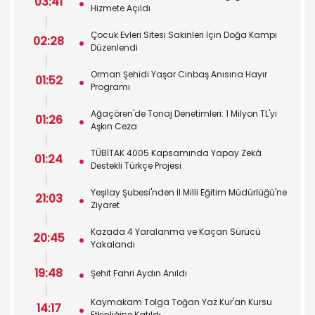
03:41
Hizmete Açıldı
Çocuk Evleri Sitesi Sakinleri İçin Doğa Kampı
02:28
Düzenlendi
Orman Şehidi Yaşar Cinbaş Anısına Hayır
01:52
Programı
Ağaçören'de Tonaj Denetimleri: 1 Milyon TL'yi
01:26
Aşkın Ceza
TÜBİTAK 4005 Kapsamında Yapay Zekâ
01:24
Destekli Türkçe Projesi
Yeşilay Şubesi'nden İl Milli Eğitim Müdürlüğü'ne
21:03
Ziyaret
Kazada 4 Yaralanma ve Kaçan Sürücü
20:45
Yakalandı
19:48
Şehit Fahri Aydın Anıldı
Kaymakam Tolga Toğan Yaz Kur'an Kursu
14:17
Etkinliğine Katıldı