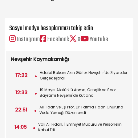
Sosyal medya hesaplarımızı takip edin
Instagram
Facebook
X
Youtube
Nevşehir Kaymakamlığı
Adalet Bakanı Akın Gürlek Nevşehir'de Ziyaretler
17:22
Gerçekleştirdi
19 Mayıs Atatürk’ü Anma, Gençlik ve Spor
12:33
Bayramı Nevşehir'de Kutlandı
Ali Fidan ve Eşi Prof. Dr. Fatma Fidan Onuruna
22:51
Veda Yemeği Düzenlendi
Vali Ali Fidan, İl Emniyet Müdürü ve Personelini
14:05
Kabul Etti